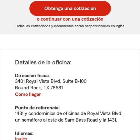
postal
postal
Obtenga una cotización
de
de
5
5
o continuar con una cotización
dígitos
dígitos
Todas las cotizaciones y documentos serán proporcionados en inglés.
Detalles de la oficina:
Dirección física:
3401 Royal Vista Blvd, Suite B-100
Round Rock
,
TX
78681
Cómo llegar
Punto de referencia:
1431 y condominios de oficinas de Royal Vista Blvd.,
un semáforo al este de Sam Bass Road y la 1431.
Idiomas:
Inglés