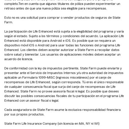
completo.Ten en cuenta que algunos titulares de póliza pueden experimentar un
retraso antes de que una nueva póliza sea elegible para recompensas.
Esto no es una solicitud para comprar o vender productos de seguros de State
Farm.
La participación de Life Enhanced está sujeta a la elegibilidad del programa y varía
según el estado. Sujeto a los términos y condiciones del acuerdo. La aplicación Life
Enhanced está disponible para Android e iOS. Es posible que se requiera un
dispositivo móvil iOS o Android para usar todas las funciones del programa Life
Enhanced. Los clientes deben aceptar autorizar a State Farm a recopilar datos
sobre salud y bienestar. Los usuarios de aplicaciones móviles deben aceptar un
acuerdo de licencia.
De conformidad con la ley de impuestos pertinente, State Farm puede enviarte y
presentar ante el Servicio de Impuestos Internos y/u otra autoridad de impuestos
aplicable un Formulario 1099-MISC (ingresos misceláneos) por el canje de
recompensas de Life Enhanced, según corresponda. Tú eres el único responsable
de cualquier consecuencia fiscal que surja del canje de recompensas de Life
Enhanced. State Farm no provee asesoría fiscal ni legal. Es posible que desees
discutir las posibles consecuencias fiscales de tu participación en el programa Life
Enhanced con un asesor fiscal o legal.
Cada aseguradora de State Farm asume la exclusiva responsabilidad financiera
por sus propios productos.
State Farm Life Insurance Company (sin licencia en MA, NY ni WI)