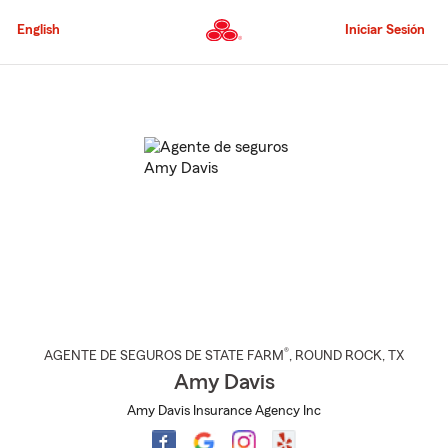
Pasar
al
English
Iniciar Sesión
contenido
principal
Comienzo
del
contenido
principal
®
AGENTE DE SEGUROS DE STATE FARM
,
ROUND ROCK
, TX
Amy Davis
Amy Davis Insurance Agency Inc