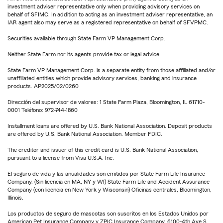
investment adviser representative only when providing advisory services on
behalf of SFIMC. In addition to acting as an investment adviser representative, an
IAR agent also may serve as a registered representative on behalf of SFVPMC.
Securities available through State Farm VP Management Corp.
Neither State Farm nor its agents provide tax or legal advice.
State Farm VP Management Corp. is a separate entity from those affiliated and/or
unaffiliated entities which provide advisory services, banking and insurance
products. AP2025/02/0260
Dirección del supervisor de valores: 1 State Farm Plaza, Bloomington, IL 61710-
0001 Teléfono: 972-744-1860
Installment loans are offered by U.S. Bank National Association. Deposit products
are offered by U.S. Bank National Association. Member FDIC.
The creditor and issuer of this credit card is U.S. Bank National Association,
pursuant to a license from Visa U.S.A. Inc.
El seguro de vida y las anualidades son emitidos por State Farm Life Insurance
Company. (Sin licencia en MA, NY y WI) State Farm Life and Accident Assurance
Company (con licencia en New York y Wisconsin) Oficinas centrales, Bloomington,
Illinois.
Los productos de seguro de mascotas son suscritos en los Estados Unidos por
American Pet Insurance Company y ZPIC Insurance Company, 6100-4th Ave S,