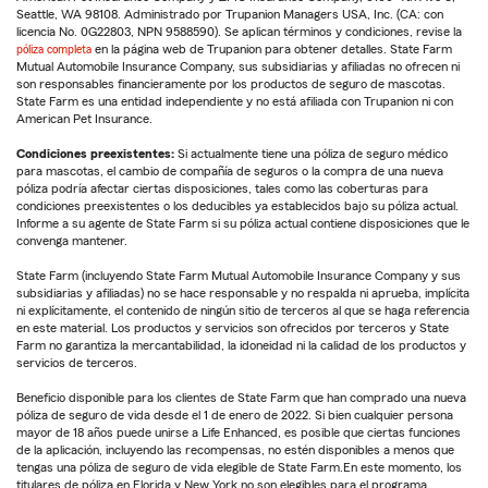
Seattle, WA 98108. Administrado por Trupanion Managers USA, Inc. (CA: con
licencia No. 0G22803, NPN 9588590). Se aplican términos y condiciones, revise la
póliza completa
en la página web de Trupanion para obtener detalles. State Farm
Mutual Automobile Insurance Company, sus subsidiarias y afiliadas no ofrecen ni
son responsables financieramente por los productos de seguro de mascotas.
State Farm es una entidad independiente y no está afiliada con Trupanion ni con
American Pet Insurance.
Condiciones preexistentes:
Si actualmente tiene una póliza de seguro médico
para mascotas, el cambio de compañía de seguros o la compra de una nueva
póliza podría afectar ciertas disposiciones, tales como las coberturas para
condiciones preexistentes o los deducibles ya establecidos bajo su póliza actual.
Informe a su agente de State Farm si su póliza actual contiene disposiciones que le
convenga mantener.
State Farm (incluyendo State Farm Mutual Automobile Insurance Company y sus
subsidiarias y afiliadas) no se hace responsable y no respalda ni aprueba, implícita
ni explícitamente, el contenido de ningún sitio de terceros al que se haga referencia
en este material. Los productos y servicios son ofrecidos por terceros y State
Farm no garantiza la mercantabilidad, la idoneidad ni la calidad de los productos y
servicios de terceros.
Beneficio disponible para los clientes de State Farm que han comprado una nueva
póliza de seguro de vida desde el 1 de enero de 2022. Si bien cualquier persona
mayor de 18 años puede unirse a Life Enhanced, es posible que ciertas funciones
de la aplicación, incluyendo las recompensas, no estén disponibles a menos que
tengas una póliza de seguro de vida elegible de State Farm.En este momento, los
titulares de póliza en Florida y New York no son elegibles para el programa